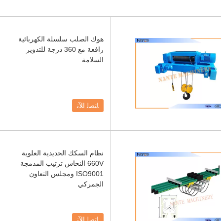
هوك الصلب سلسلة الكهربائية
رافعة مع 360 درجة للتدوير
السلامة
ﺎﺘﺼﻟ ﺍﻶﻧ
نظام السكك الحديدية العلوية
660V النحاس ترتيب المدمجة
ISO9001 ومجلس التعاون
الجمركي
ﺎﺘﺼﻟ ﺍﻶﻧ