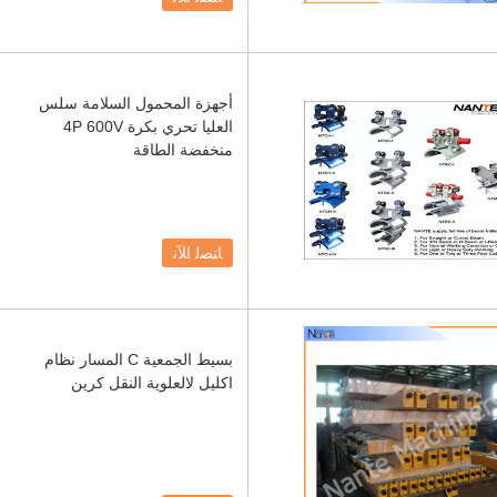
أجهزة المحمول السلامة سلس
العليا تحري بكرة 4P 600V
منخفضة الطاقة
ﺎﺘﺼﻟ ﺍﻶﻧ
بسيط الجمعية C المسار نظام
اكليل لالعلوية النقل كرين