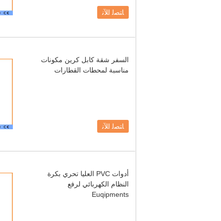
ﺎﺘﺼﻟ ﺍﻶﻧ
السفر شقة كابل كرين مكونات
مناسبة لمحطات القطارات
ﺎﺘﺼﻟ ﺍﻶﻧ
أدوات PVC العليا تحري بكرة
النظام الكهربائي لرفع
Euqipments