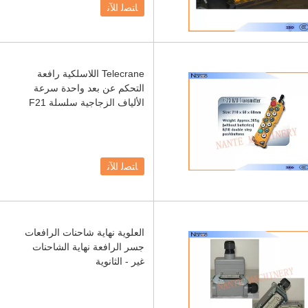
ﺎﺘﺼﻟ ﺍﻶﻧ
Telecrane اللاسلكية رافعة
التحكم عن بعد واحدة سرعة
الألياف الزجاجية سلسلة F21
ﺎﺘﺼﻟ ﺍﻶﻧ
العلوية نهاية شاحنات الرافعات
جسر الرافعة نهاية الشاحنات
غير - الثانوية