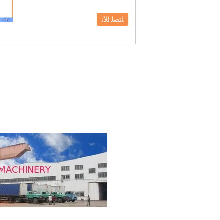
ﺎﺘﺼﻟ ﺍﻶﻧ