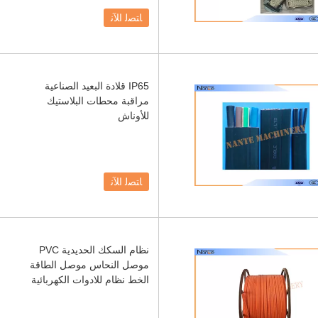
ﺎﺘﺼﻟ ﺍﻶﻧ
IP65 قلادة البعيد الصناعية
مراقبة محطات البلاستيك
للأوناش
ﺎﺘﺼﻟ ﺍﻶﻧ
نظام السكك الحديدية PVC
موصل النحاس موصل الطاقة
الخط نظام للادوات الكهربائية