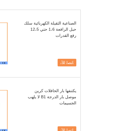
الصناعية الثقيلة الكهربائية سلك
حبل الرافعة 1،6 حتي 12،5
رفع القدرات
ﺎﺘﺼﻟ ﺍﻶﻧ
يكتنفها بار الحافلات كرين
موصل بار الدرجة B1 لا يلهب
الجسيمات
ﺎﺘﺼﻟ ﺍﻶﻧ