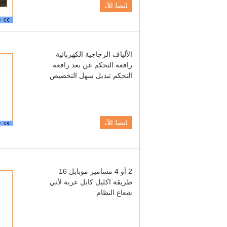
ﺎﺘﺼﻟ ﺍﻶﻧ
الألياف الزجاجية الكهربائية
رافعة التحكم عن بعد رافعة
التحكم تبديل سهل التخصيص
ﺎﺘﺼﻟ ﺍﻶﻧ
2 أو 4 مسامير موبايل 16
طريقة اكليل كابل عربة لأني
شعاع النظام