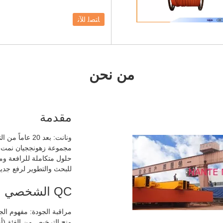
ﺎﺘﺼﻟ ﺍﻶﻧ
من نحن
مقدمة
ونانت: بعد 20 ع
مجموعة زهونججيان نمت لت
حلول متكاملة للرافعة 
للبحث والتطوير لرفع جديدة
QC الشخصي
مراقبة الجودة: مفهوم الج
منح الترخيص من الفئة (