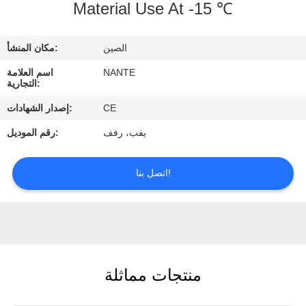
Material Use At -15 ℃
ضبط
الصين
مكان المنشأ:
الجودة
NANTE
اسم العلامة
التجارية:
اتصل
CE
إصدار الشهادات:
بنا
يفب، رفف
رقم الموديل:
طلب
اتصل بنا!
اقتباس
COMPANY
NEWS
منتجات مماثلة