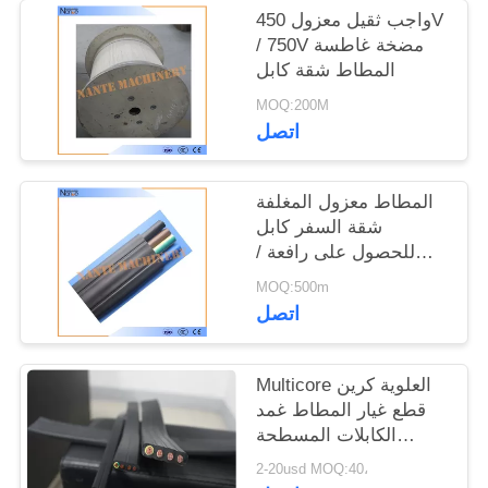
واجب ثقيل معزول 450V
/ 750V مضخة غاطسة
المطاط شقة كابل
MOQ:200M
اتصل
المطاط معزول المغلفة
شقة السفر كابل
للحصول على رافعة /
رافعة 6 × 2.5
MOQ:500m
اتصل
Multicore العلوية كرين
قطع غيار المطاط غمد
الكابلات المسطحة
المرنة
2-20usd MOQ:40،