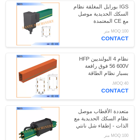
الموقع
IGS بورايل المغلقة نظام
السكك الحديدية موصل
مع CE المعتمدة
PRIVACY
MOQ:100 متر
POLICY
CONTACT
نظام 4 البولنديين HFP
56 600V فوق رافعة
بسبار نظام الطاقة
السكك الحديدية
MOQ:40،
CONTACT
متعددة الأقطاب موصل
نظام السكك الحديدية مع
الذات - إطفاء شل نانتي
HFP56
MOQ:100 متر