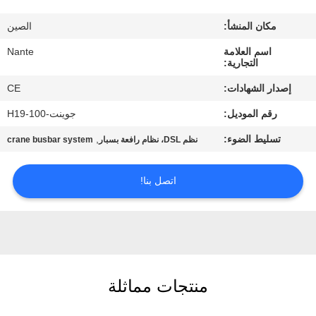
مكان المنشأ:
الصين
ضبط
اسم العلامة
Nante
الجودة
التجارية:
إصدار الشهادات:
CE
اتصل
رقم الموديل:
جوينت-H19-100
بنا
تسليط الضوء:
,
نظم DSL، نظام رافعة بسبار
crane busbar system
طلب
اتصل بنا!
اقتباس
COMPANY
NEWS
منتجات مماثلة
خريطة