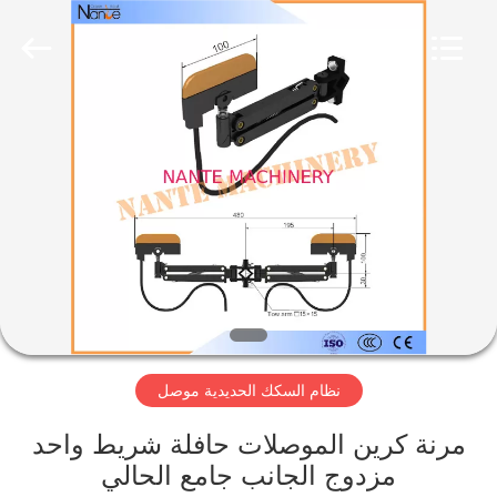
2026
Shaoxing
Nante
Lifting
Eqiupment
Co.,Ltd..
All
Rights
الصفحة
Reserved.
الرئيسية
منتجات
حول
بنا
نظام السكك الحديدية موصل
جولة
في
مرنة كرين الموصلات حافلة شريط واحد
مزدوج الجانب جامع الحالي
المعمل