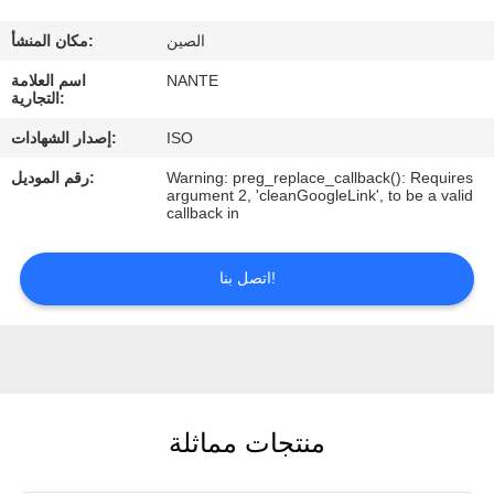
الصين
مكان المنشأ:
ضبط
NANTE
اسم العلامة
الجودة
التجارية:
ISO
إصدار الشهادات:
اتصل
Warning: preg_replace_callback(): Requires
رقم الموديل:
بنا
argument 2, 'cleanGoogleLink', to be a valid
callback in
طلب
اتصل بنا!
اقتباس
COMPANY
NEWS
منتجات مماثلة