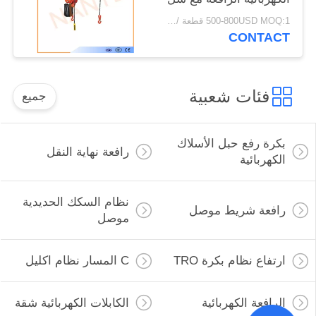
قوة عالية
500-800USD MOQ:1 قطعة / قطعة
CONTACT
فئات شعبية
جميع
بكرة رفع حبل الأسلاك
رافعة نهاية النقل
الكهربائية
نظام السكك الحديدية
رافعة شريط موصل
موصل
ارتفاع نظام بكرة TRO
C المسار نظام اكليل
الرافعة الكهربائية
الكابلات الكهربائية شقة