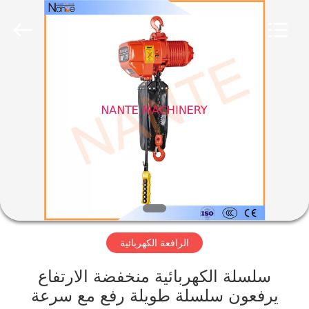
2025
Shaoxing
Nante
Lifting
Eqiupment
Co.,Ltd..
All
Rights
الصفحة
Reserved.
الرئيسية
منتجات
حول
بنا
الرافعة الكهربائية
جولة
في
سلسلة الكهربائية منخفضة الارتفاع
يرفعون سلسلة طويلة رفع مع سرعة
المعمل