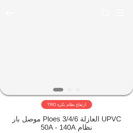
2026
Shaoxing
Nante
Lifting
Eqiupment
Co.,Ltd..
All
Rights
الصفحة
Reserved.
الرئيسية
منتجات
حول
بنا
ارتفاع نظام بكرة TRO
جولة
في
UPVC العازلة 3/4/6 Ploes موصل بار
نظام 50A - 140A
المعمل