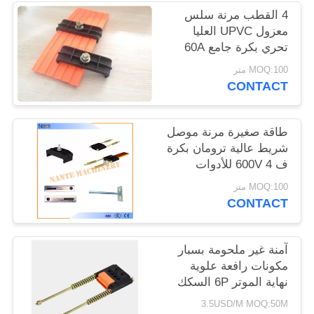
الموقع
4 القطب مرنة سلس
معزول UPVC العليا
تحري بكرة جامع 60A
PRIVACY
HTR1004
MOQ:100 متر
POLICY
CONTACT
طاقة صغيرة مرنة موصل
شريط عالية ترومان بكرة
ف 4 600V للأدوات
الكهربائية
MOQ:100 متر
CONTACT
آمنة غير ملحومة بسبار
مكونات رافعة علوية
نهاية الموتر 6P السكك
الحديدية
3.5USD/M MOQ:50M