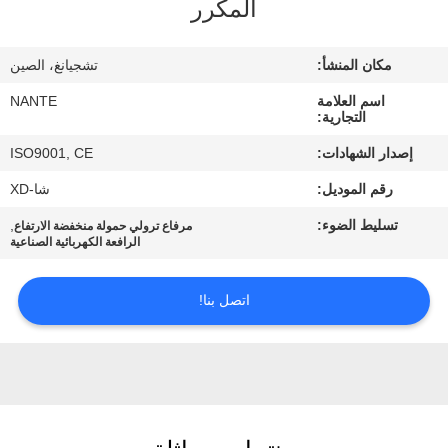
المكرر
ضبط
مكان المنشأ:
تشجيانغ، الصين
الجودة
اسم العلامة
NANTE
التجارية:
اتصل
إصدار الشهادات:
ISO9001, CE
بنا
رقم الموديل:
شا-XD
تسليط الضوء:
,
مرفاع ترولي حمولة منخفضة الارتفاع
طلب
الرافعة الكهربائية الصناعية
اقتباس
اتصل بنا!
COMPANY
NEWS
خريطة