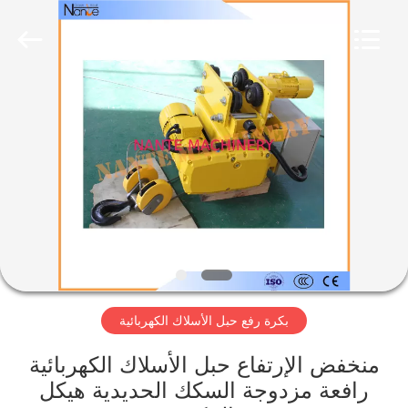
2026
Shaoxing
Nante
Lifting
Eqiupment
Co.,Ltd..
All
Rights
الصفحة
Reserved.
الرئيسية
منتجات
حول
بنا
بكرة رفع حبل الأسلاك الكهربائية
جولة
في
منخفض الإرتفاع حبل الأسلاك الكهربائية
رافعة مزدوجة السكك الحديدية هيكل
المعمل