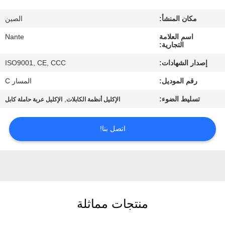
مكان المنشأ:
الصين
ضبط
اسم العلامة
Nante
الجودة
التجارية:
إصدار الشهادات:
ISO9001, CE, CCC
اتصل
رقم الموديل:
المسار C
بنا
تسليط الضوء:
,
الإكليل أنظمة الكابلات
الإكليل عربة حاملة كابل
طلب
اتصل بنا!
اقتباس
COMPANY
NEWS
منتجات مماثلة
خريطة