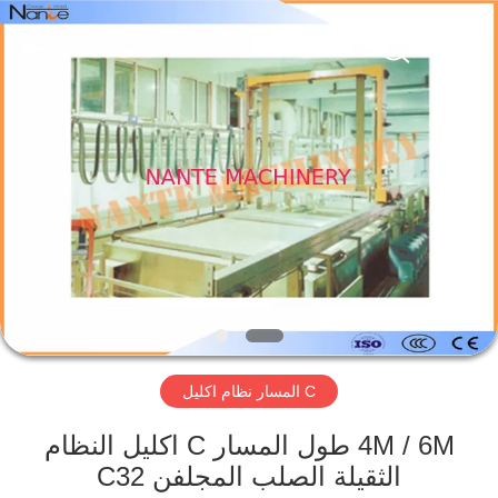
2026
Shaoxing
Nante
Lifting
Eqiupment
Co.,Ltd..
All
Rights
الصفحة
Reserved.
الرئيسية
منتجات
حول
بنا
C المسار نظام اكليل
جولة
في
4M / 6M طول المسار C اكليل النظام
الثقيلة الصلب المجلفن C32
المعمل