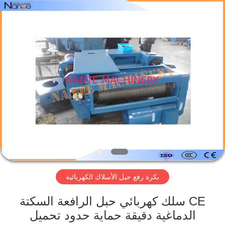
2026
Shaoxing
Nante
Lifting
Eqiupment
Co.,Ltd..
All
Rights
الصفحة
Reserved.
الرئيسية
منتجات
حول
بنا
بكرة رفع حبل الأسلاك الكهربائية
جولة
في
CE سلك كهربائي حبل الرافعة السكتة
الدماغية دقيقة حماية حدود تحميل
المعمل