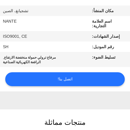
مكان المنشأ:
تشجيانغ، الصين
ضبط
اسم العلامة
NANTE
الجودة
التجارية:
إصدار الشهادات:
ISO9001, CE
اتصل
رقم الموديل:
SH
بنا
تسليط الضوء:
,
مرفاع ترولي حمولة منخفضة الارتفاع
الرافعة الكهربائية الصناعية
طلب
اقتباس
اتصل بنا!
COMPANY
NEWS
منتجات مماثلة
خريطة