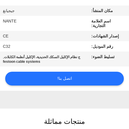
مكان المنشأ:
جيجيانغ
ضبط
اسم العلامة
NANTE
الجودة
التجارية:
إصدار الشهادات:
CE
اتصل
رقم الموديل:
C32
بنا
تسليط الضوء:
,
ج نظام الإكليل السكك الحديدية، الإكليل أنظمة الكابلات
festoon cable systems
طلب
اقتباس
اتصل بنا!
COMPANY
NEWS
منتجات مماثلة
خريطة