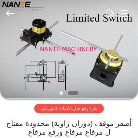
2026
Shaoxing
Nante
Lifting
Eqiupment
Co.,Ltd..
All
Rights
الصفحة
Reserved.
الرئيسية
منتجات
حول
بنا
بكرة رفع حبل الأسلاك الكهربائية
جولة
في
أصفر موقف (دوران زاوية) محدودة مفتاح
ل مرفاع مرفاع ورفع مرفاع
المعمل