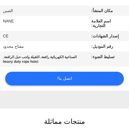
مكان المنشأ:
الصين
ضبط
اسم العلامة
NANE
الجودة
التجارية:
إصدار الشهادات:
CE
اتصل
رقم الموديل:
مفتاح محدود
بنا
تسليط الضوء:
,
الصناعية الكهربائية رافعة، الثقيلة واجب حبل الرافعة
heavy duty rope hoist
طلب
اقتباس
اتصل بنا!
COMPANY
NEWS
منتجات مماثلة
خريطة