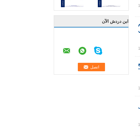
ابن دردش الآن
م