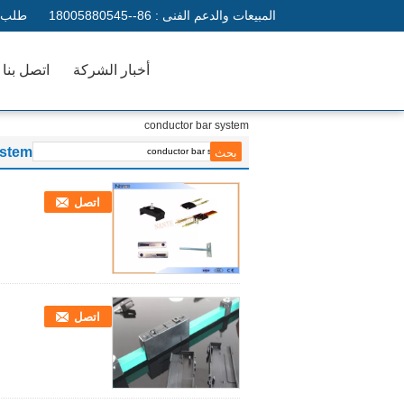
المبيعات والدعم الفنى :
86--18005880545
طلب ا
أخبار الشركة
اتصل بنا
conductor bar system
ystem
اتصل
اتصل