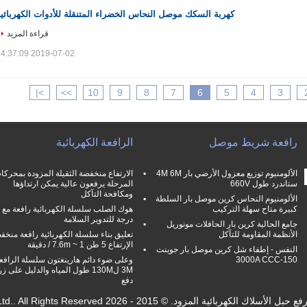
كهربة السكك موصل النحاس الخضراء المتنقلة للأدوات الكهربائي
قراءة المزيد
2019-07-02 14:37:09
>|
>>
10
9
8
7
6
5
4
3
رافعة شريط موصل
الرافعة الكهربائية
الألومنيوم توزيع معزول الأرضي بار 4M 6M
الارتفاع منخفضة الثقيلة المزودة بمحركا
ستاندرد طول 660V
المرحلة يرفعون عالية يمكن ارتداؤها
ومكافحة التآكل
الألومنيوم النحاس كرين موصل بار السلطة
كبيرة متاح سهلة التركيب
درجة للتدوير السلامة
جامع الحالية كرين بار الحافلات مونوريل
الأنظمة المقاومة للتآكل
تعليق بناء سلسلة الكهربائية رافعة منخف
الإرتفاع 5 طن 1 ~ 7.6m / دقيقة
النفس - إطفاء شل كرين موصل بار جوينت
150-3000A CCC
وعلى ضوء دائم هارينغتون سلسلة الرافع
3M ل130M طول المياه والدليل على زر
دفع
زود. © 2015 - 2026 Shaoxing Nante Lifting Eqiupment Co.,Ltd.. All Rights Reserved.