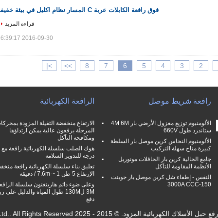
فوق رافعة الكابلات عربة C المسار نظام اكليل في بيئة خفيفة
قراءة المزيد
2016-09-30 16:39:17
>|
>>
8
7
6
5
4
3
2
رافعة شريط موصل
الرافعة الكهربائية
الألومنيوم توزيع معزول الأرضي بار 4M 6M
الارتفاع منخفضة الثقيلة المزودة بمحركا
ستاندرد طول 660V
المرحلة يرفعون عالية يمكن ارتداؤها
ومكافحة التآكل
الألومنيوم النحاس كرين موصل بار السلطة
كبيرة متاح سهلة التركيب
درجة للتدوير السلامة
جامع الحالية كرين بار الحافلات مونوريل
الأنظمة المقاومة للتآكل
تعليق بناء سلسلة الكهربائية رافعة منخف
الإرتفاع 5 طن 1 ~ 7.6m / دقيقة
النفس - إطفاء شل كرين موصل بار جوينت
150-3000A CCC
وعلى ضوء دائم هارينغتون سلسلة الرافع
3M ل130M طول المياه والدليل على زر
دفع
زود. © 2015 - 2025 Shaoxing Nante Lifting Eqiupment Co.,Ltd.. All Rights Reserved.