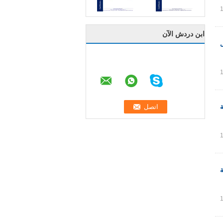
ابن دردش الآن
ة