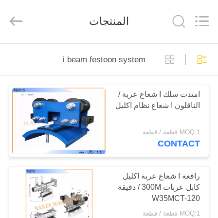
2026
Shaoxing
Nante
المنتجات
Lifting
Eqiupment
Co.,Ltd..
All
Rights
الصفحة
Reserved.
i beam festoon system
الرئيسية
امتدت سلك I شعاع عربة /
منتجات
الناقلون I شعاع نظام اكليل
حول
MOQ:1 قطعة / قطعة
CONTACT
بنا
جولة
رافعة I شعاع عربة اكليل
كابل عربات 300M / دقيقة
في
W35MCT-120
المعمل
MOQ:1 قطعة / قطعة