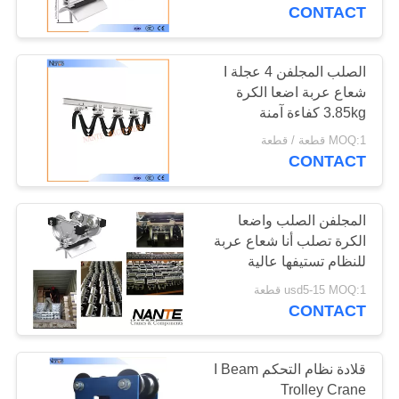
CONTACT
ضبط
الجودة
الصلب المجلفن 4 عجلة I
شعاع عربة اضعا الكرة
3.85kg كفاءة آمنة
اتصل
MOQ:1 قطعة / قطعة
بنا
CONTACT
طلب
المجلفن الصلب واضعا
الكرة تصلب أنا شعاع عربة
اقتباس
للنظام تستيفها عالية
السعة
usd5-15 MOQ:1 قطعة
COMPANY
CONTACT
NEWS
قلادة نظام التحكم I Beam
خريطة
Trolley Crane