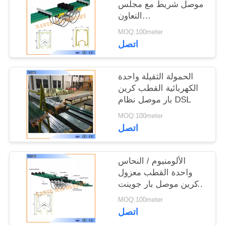
موصل شريط مع مجلس
التعاون
الجمركي/ISO9001
MOQ:100meter
ونانت JDC-ح
اتصل
الحمولة الثقيلة واحدة
الكهربائية القطب كرين
بار موصل نظام DSL
MOQ:100meter
اتصل
الألومنيوم / النحاس
واحدة القطب معزول
كرين موصل بار جوينت
H32
MOQ:100meter
اتصل