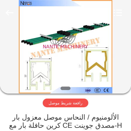
رفع
حبل
الأسلاك
الكهربائية
المزود.
Copyright
©
2015
الصفحة
-
2020
crane-
الرئيسية
component.com.
All
Rights
Reserved.
منتجات
حول
بنا
رافعة شريط موصل
جولة
في
الألومنيوم / النحاس موصل معزول بار
كرين حافلة بار مع CE مصدق جوينت-H
المعمل