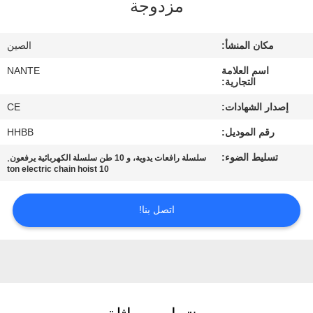
مزدوجة
ضبط
مكان المنشأ:
الصين
الجودة
اسم العلامة
NANTE
التجارية:
اتصل
إصدار الشهادات:
CE
بنا
رقم الموديل:
HHBB
تسليط الضوء:
,
سلسلة رافعات يدوية، و 10 طن سلسلة الكهربائية يرفعون
طلب
10 ton electric chain hoist
اقتباس
اتصل بنا!
COMPANY
NEWS
خريطة