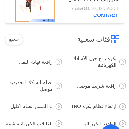
قوة عالية
500-800USD MOQ:1 قطعة / قطعة
CONTACT
فئات شعبية
جميع
بكرة رفع حبل الأسلاك
رافعة نهاية النقل
الكهربائية
نظام السكك الحديدية
رافعة شريط موصل
موصل
ارتفاع نظام بكرة TRO
C المسار نظام اكليل
الرافعة الكهربائية
الكابلات الكهربائية شقة