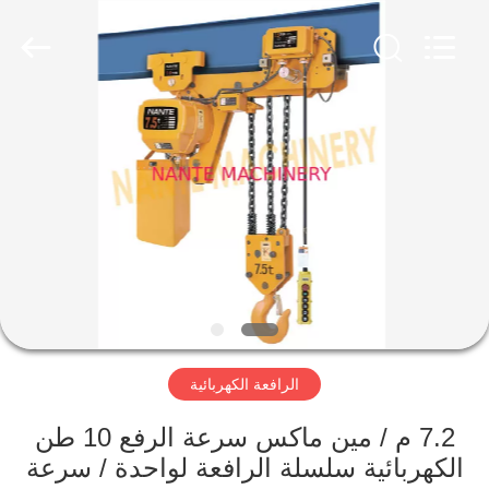
2026
Shaoxing
Nante
Lifting
Eqiupment
Co.,Ltd..
All
Rights
الصفحة
Reserved.
الرئيسية
منتجات
حول
بنا
الرافعة الكهربائية
جولة
في
7.2 م / مين ماكس سرعة الرفع 10 طن
الكهربائية سلسلة الرافعة لواحدة / سرعة
المعمل