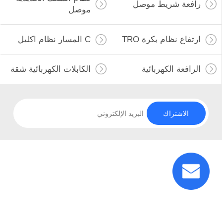
رافعة شريط موصل
موصل
ضبط
الجودة
ارتفاع نظام بكرة TRO
C المسار نظام اكليل
41
الرافعة الكهربائية
الكابلات الكهربائية شقة
رافعة شريط موصل
اتصل
بنا
الاشتراك
طلب
اقتباس
99
نظام السكك الحديدية
COMPANY
NEWS
موصل
خريطة